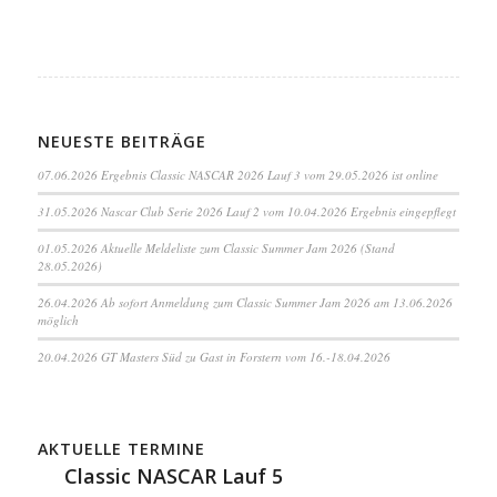
NEUESTE BEITRÄGE
07.06.2026 Ergebnis Classic NASCAR 2026 Lauf 3 vom 29.05.2026 ist online
31.05.2026 Nascar Club Serie 2026 Lauf 2 vom 10.04.2026 Ergebnis eingepflegt
01.05.2026 Aktuelle Meldeliste zum Classic Summer Jam 2026 (Stand
28.05.2026)
26.04.2026 Ab sofort Anmeldung zum Classic Summer Jam 2026 am 13.06.2026
möglich
20.04.2026 GT Masters Süd zu Gast in Forstern vom 16.-18.04.2026
AKTUELLE TERMINE
Classic NASCAR Lauf 5